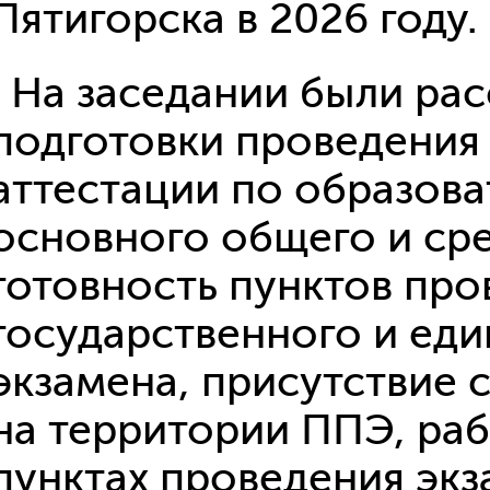
Пятигорска в 2026 году.
воспитательн
Организацио
Снижение бю
на педагогич
На заседании были ра
Экономика 
подготовки проведения
Независимая
условий осу
аттестации по образов
образователь
Рейтинг обр
основного общего и ср
учреждений
Профориент
готовность пунктов пр
Организация
Бережливый
государственного и еди
экзамена, присутствие 
на территории ППЭ, ра
пунктах проведения эк