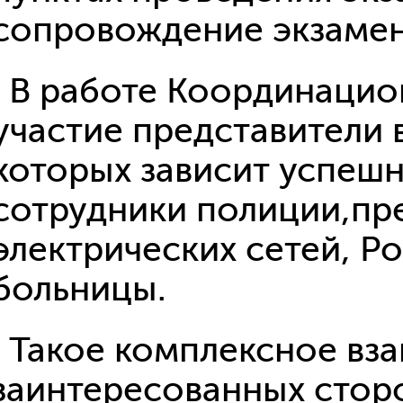
сопровождение экзамен
В работе Координацио
участие представители 
которых зависит успеш
сотрудники полиции,пр
электрических сетей, Р
больницы.
Такое комплексное вз
заинтересованных сторон