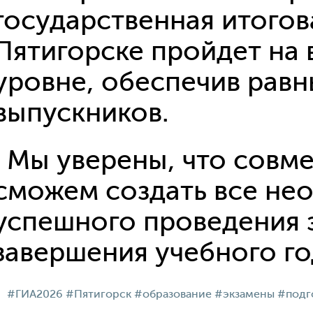
государственная итогова
Пятигорске пройдет на
уровне, обеспечив равн
выпускников.
Мы уверены, что совм
сможем создать все не
успешного проведения 
завершения учебного го
#ГИА2026
#Пятигорск
#образование
#экзамены
#подг