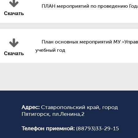
услуги
ПЛАН мероприятий по проведению Год
Общественные организации
Государстве
Скачать
Вакансии
аттестация
Ведомственный контроль
9 класс
Профсоюз
11 класс
Постановления администрации
План основных мероприятий МУ «Управл
города Пятигорска
Инклюзивно
учебный год
Коллегия управления образования
Скачать
Капитальны
образователь
Пятигорска
Работа с о
Всероссийс
школьников
Школьный
Регионал
Адрес:
Ставропольский край, город
Муниципа
Пятигорск, пл.Ленина,2
Отдых и озд
Телефон приемной:
(88793)33-29-15
Дополнител