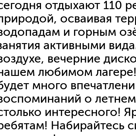
сегодня отдыхают 110 р
воспитательн
Организацио
природой, осваивая те
Снижение бю
на педагогич
водопадам и горным озё
Экономика 
Независимая
занятия активными вида
условий осу
образователь
воздухе, вечерние диско
Рейтинг обр
учреждений
нашем любимом лагере!
Профориент
Организация
будет много впечатлени
Бережливый
воспоминаний о летнем
столько интересного! Я
ребятам! Набирайтесь с