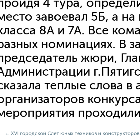
пройдя 4 тура, определ
место завоевал 5Б, а на
класса 8А и 7А. Все ко
разных номинациях. В з
председатель жюри, Гл
Администрации г.Пятиг
сказала теплые слова в 
организаторов конкурса
мероприятия проходили
←
XVI городской Слет юных техников и конструкторов