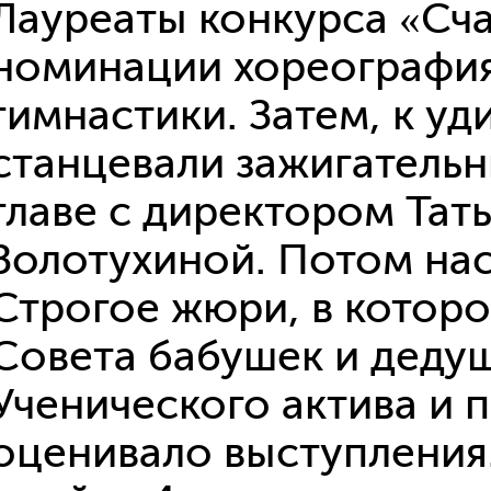
Лауреаты конкурса «Сча
воспитательн
Организацио
номинации хореография
Снижение бю
на педагогич
гимнастики. Затем, к уд
Экономика 
Независимая
станцевали зажигательн
условий осу
образователь
главе с директором Тат
Рейтинг обр
учреждений
Золотухиной. Потом нас
Профориент
Организация
Строгое жюри, в котор
Бережливый
Совета бабушек и дедуш
Ученического актива и 
оценивало выступления