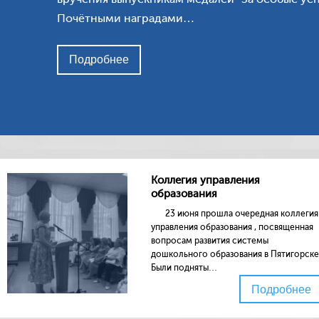
услуги
Общественные организации
Почётными наградами…
Государстве
Вакансии
аттестация
Ведомственный контроль
9 класс
Подробнее
Профсоюз
11 класс
Постановления администрации
города Пятигорска
Инклюзивно
Коллегия управления образования
Капитальны
образователь
Пятигорска
Работа с о
Коллегия управления
Всероссийс
образования
школьников
23 июня прошла очередная коллегия
Школьный
управления образования , посвященная
Регионал
вопросам развития системы
дошкольного образования в Пятигорске
Муниципа
Были подняты…
Отдых и озд
Подробнее
Дополнител