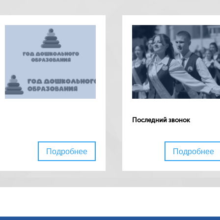
воспитательн
Организацио
Снижение бю
на педагогич
Экономика 
Независимая
условий осу
образователь
Рейтинг обр
учреждений
Профориент
Последний звонок
Организация
Бережливый
Подробнее
Подробнее