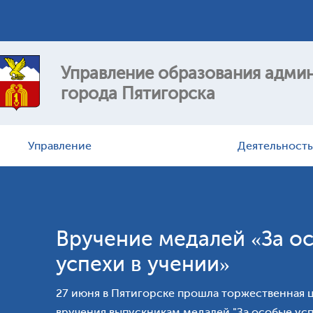
ы.
Управление образования адми
города Пятигорска
Управление
Деятельность
Руководство
Наставниче
Структура, функции и полномочия
Национальн
управления образования
«Образовани
Документы
Муниципаль
Вручение медалей «За о
механизмы оц
Подведомственные учреждения
образования
успехи в учении»
Дополнительное образование
План работ
Общее образование
Отчеты
27 июня в Пятигорске прошла торжественная
Дошкольное образование
Муниципаль
вручения выпускникам медалей "За особые успе